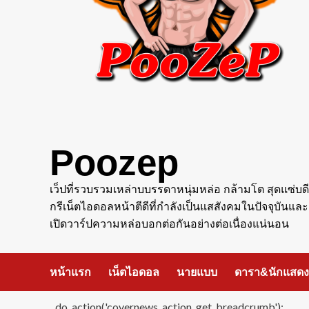
Poozep
เว็ปที่รวบรวมเหล่าบบรรดาหนุ่มหล่อ กล้ามโต สุดแซ่บดี
กรีเน็ตไอดอลหน้าตีดีที่กำลังเป็นแสสังคมในปัจจุบันและ
เปิดวาร์ปความหล่อบอกต่อกันอย่างต่อเนื่องแน่นอน
หน้าแรก
เน็ตไอดอล
นายแบบ
ดารา&นักแสดง
do_action('covernews_action_get_breadcrumb');