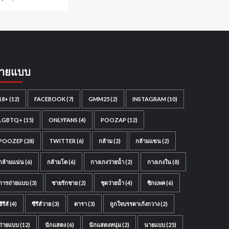
ายแบบ
18+
(12)
FACEBOOK
(7)
GMM25
(2)
INSTAGRAM
(10)
LGBTQ+
(15)
ONLYFANS
(4)
POOZAP
(12)
POOZEP
(28)
TWITTER
(6)
กล้าม
(2)
กล้ามแขน
(2)
กล้ามแน่น
(6)
กล้ามโต
(6)
กางเกงว่ายน้ำ
(2)
กางเกงใน
(8)
การถ่ายแบบ
(3)
ชายรักชาย
(2)
ชุดว่ายน้ำ
(4)
ซิกแพค
(6)
ีรีส์
(4)
ซีรีส์วาย
(3)
ดารา
(3)
ถูกใจบรรดาเก้งกวาง
(2)
ถ่ายแบบ
(12)
นักแสดง
(6)
นักแสดงหนุ่ม
(2)
นายแบบ
(25)