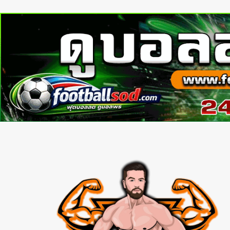
myhora
Skip
to
content