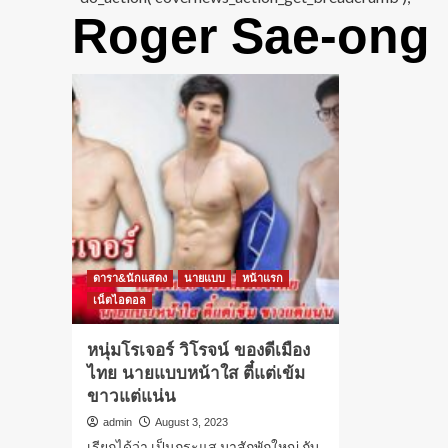
Roger Sae-ong
ดารา&นักแสดง
นายแบบ
หน้าแรก
เน็ตไอดอล
หนุ่มโรเจอร์ วิโรจน์ ของดีเมือง
ไทย นายแบบหน้าใส ตี๋แต่เข้ม
ขาวแต่แน่น
admin
August 3, 2023
เรียกได้ว่า เป็นกระแส มาสักพักใหญ่ กับ