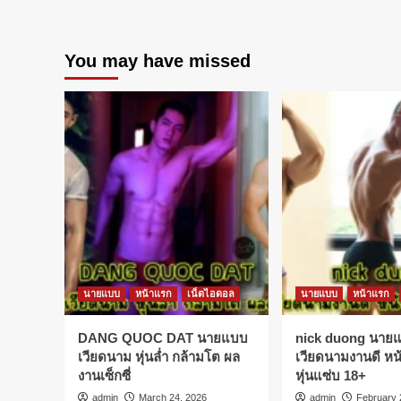
แต่
แน่น
You may have missed
นายแบบ
หน้าแรก
เน็ตไอดอล
นายแบบ
หน้าแรก
DANG QUOC DAT นายแบบ
nick duong นาย
เวียดนาม หุ่นล่ำ กล้ามโต ผล
เวียดนามงานดี หน้
งานเซ็กซี่
หุ่นแซ่บ 18+
admin
March 24, 2026
admin
February 