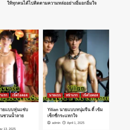
ให้ทุกคนได้ไปติดตามความหล่ออย่างอิ่มอกอิ่มใจ
้าแรก
เน็ตไอดอล
นายแบบ
หน้าแรก
เน็ตไอดอล
นายแบบหุ่นแซ่บ
Yilian นายแบบหนุ่มจีน ตี๋ เข้ม
น่นชวนน้ำลาย
เซ็กซี่กระแทกใจ
admin
April 1, 2025
y 13, 2025