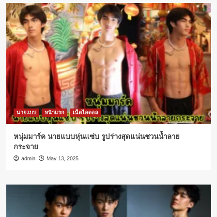
นายแบบ
หน้าแรก
เน็ตไอดอล
หนุ่มมาร์ค นายแบบหุ่นแซ่บ รูปร่างสุดแน่นชวนน้ำลาย
กระจาย
admin
May 13, 2025