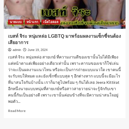
ผล
งาน
OnlyFans18+
นายแบบ
หน้าแรก
เน็ตไอดอล
เบสท์ จิระ หนุ่มหล่อ LGBTQ มาพร้อมผลงานเซ็กซี่จนต้อง
เสียอาการ
admin
June 19, 2024
เบสท์ จิระ หนุ่มหล่อ สายเกย์ ที่ความงานดีของเขานั้นไม่ได้มีเพียง
แค่หน้าตาแต่เพียงอย่างเดียวเท่านั้น เพราะคารมของเขาก็ใช่เล่น
ว่าจะเป็นผลงานแนวไหน หรือจะเป็นการถ่ายแบบแนวใด เขาคนนี้
จะรับจบให้หมด และยังเซ็กซี่แบบสุด ๆ อีกต่างหาก แบบนี้จะมีอะไร
ที่นาสนใจกันบ้างนั้น เราก็มาดูไปพร้อม ๆ กันได้เลย Jeera Kittirat
อีกหนึ่งนายแบบหนุ่มที่สายเกย์หรือสาวสายวายน่าจะรู้จักกับเขา
คนนี้กันเป็นอย่างดี เพราะเขานั้นค่อนข้างที่จะมีความน่าสนใจอยู่
พอตัว...
Read
Read More
more
about
เบส