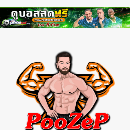
myhora
Skip
to
content