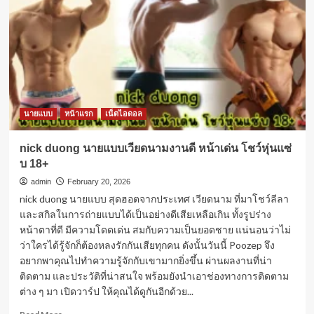
นายแบบ
หน้าแรก
เน็ตไอดอล
nick duong นายแบบเวียดนามงานดี หน้าเด่น โชว์หุ่นแซ่
บ 18+
admin
February 20, 2026
nick duong นายแบบ สุดฮอตจากประเทศ เวียดนาม ที่มาโชว์ลีลา
และสกิลในการถ่ายแบบได้เป็นอย่างดีเสียเหลือเกิน ทั้งรูปร่าง
หน้าตาที่ดี มีความโดดเด่น สมกับความเป็นยอดชาย แน่นอนว่าไม่
ว่าใครได้รู้จักก็ต้องหลงรักกันเสียทุกคน ดังนั้นวันนี้ Poozep จึง
อยากพาคุณไปทำความรู้จักกับเขามากยิ่งขึ้น ผ่านผลงานที่น่า
ติดตาม และประวัติที่น่าสนใจ พร้อมยังนำเอาช่องทางการติดตาม
ต่าง ๆ มา เปิดวาร์ป ให้คุณได้ดูกันอีกด้วย...
Read