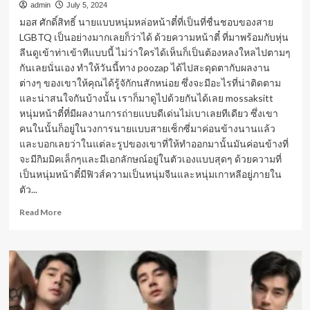
admin
July 5, 2024
มอส ศักดิ์สิทธิ์ นายแบบหนุ่มหล่อหน้าตี๋ที่เป็นที่ชื่นชอบของสาย
LGBTQ เป็นอย่างมากเลยก็ว่าได้ ด้วยความหน้าตี๋ ที่มาพร้อมกับหุ่น
ลีนดูเข้าท่าเข้าทีแบบนี้ ไม่ว่าใครได้เห็นก็เป็นต้องหลงใหลไปตามๆ
กันเลยนั่นเอง ทำให้วันนี้ทาง poozap ได้ไปสะดุดตากับผลงาน
ต่างๆ ของเขาให้คุณได้รู้จักักนสักหน่อย ซึ่งจะมีอะไรที่น่าติดตาม
และน่าสนใจกันบ้างนั้น เราก็มาดูไปด้วยกันได้เลย mossaksitt
หนุ่มหน้าตี๋ที่มีผลงานการถ่ายแบบดีเด่นไม่เบาเลยทีเดียว ซึ่งเขา
คนในนั้นก็อยู่ในวงการนายแบบสายเซ็กซี่มาค่อนข้างนานแล้ว
และบอกเลยว่าในแต่ละรูปของเขาที่ให้ทำออกมานั้นมันค่อนข้างที่
จะมีกิมมิคเล็กๆและมีเอกลักษณ์อยู่ในตัวเองแบบสุดๆ ด้วยความที่
เป็นหนุ่มหน้าตี๋มีฟิวส์ความเป็นหนุ่มจีนและหนุ่มเกาหลีอยู่ภายใน
ตัว...
Read
Read More
more
about
มอส
ศักดิ์สิทธิ์
หนุ่ม
หน้า
ตี๋