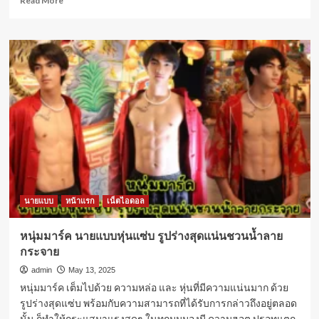
Read More
more
about
nick
duong
นาย
แบบ
เวียดนาม
งาน
ดี
หน้า
เด่น
โชว์
หุ่น
แซ่บ
18+
นายแบบ
หน้าแรก
เน็ตไอดอล
หนุ่มมาร์ค นายแบบหุ่นแซ่บ รูปร่างสุดแน่นชวนน้ำลาย
กระจาย
admin
May 13, 2025
หนุ่มมาร์ค เต็มไปด้วย ความหล่อ และ หุ่นที่มีความแน่นมาก ด้วย
รูปร่างสุดแซ่บ พร้อมกับความสามารถที่ได้รับการกล่าวถึงอยู่ตลอด
นั้น ก็ทำให้กระแสมาแรงสุดๆ ในทุกมุมมองมี ความฮอต ปรอทแตก