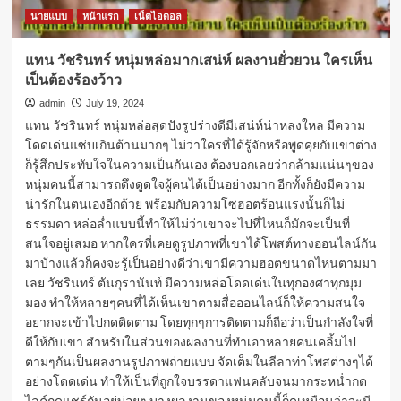
ขวัญ
นายแบบ
หน้าแรก
เน็ตไอดอล
ใจ
สาวๆ
แทน วัชรินทร์ หนุ่มหล่อมากเสน่ห์ ผลงานยั่วยวน ใครเห็น
เป็นต้องร้องว้าว
admin
July 19, 2024
แทน วัชรินทร์ หนุ่มหล่อสุดปังรูปร่างดีมีเสน่ห์น่าหลงใหล มีความ
โดดเด่นแซ่บเกินต้านมากๆ ไม่ว่าใครที่ได้รู้จักหรือพูดคุยกับเขาต่าง
ก็รู้สึกประทับใจในความเป็นกันเอง ต้องบอกเลยว่ากล้ามแน่นๆของ
หนุ่มคนนี้สามารถดึงดูดใจผู้คนได้เป็นอย่างมาก อีกทั้งก็ยังมีความ
น่ารักในตนเองอีกด้วย พร้อมกับความโซฮอตร้อนแรงนั้นก็ไม่
ธรรมดา หล่อล่ำแบบนี้ทำให้ไม่ว่าเขาจะไปที่ไหนก็มักจะเป็นที่
สนใจอยู่เสมอ หากใครที่เคยดูรูปภาพที่เขาได้โพสต์ทางออนไลน์กัน
มาบ้างแล้วก็คงจะรู้เป็นอย่างดีว่าเขามีความฮอตขนาดไหนตามมา
เลย วัชรินทร์ ตันกุรานันท์ มีความหล่อโดดเด่นในทุกองศาทุกมุม
มอง ทำให้หลายๆคนที่ได้เห็นเขาตามสื่อออนไลน์ก็ให้ความสนใจ
อยากจะเข้าไปกดติดตาม โดยทุกๆการติดตามก็ถือว่าเป็นกำลังใจที่
ดีให้กับเขา สำหรับในส่วนของผลงานที่ทำเอาหลายคนเคลิ้มไป
ตามๆกันเป็นผลงานรูปภาพถ่ายแบบ จัดเต็มในลีลาท่าโพสต่างๆได้
อย่างโดดเด่น ทำให้เป็นที่ถูกใจบรรดาแฟนคลับจนมากระหน่ำกด
ไลค์กดแชร์กันอยู่บ่อยๆ บางผลงานของหนุ่มคนนี้ก็ดูเหมือนว่าจะมี