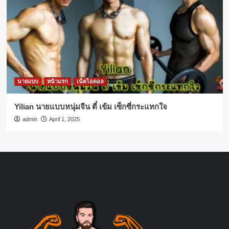
นายแบบ
หน้าแรก
เน็ตไอดอล
Yilian นายแบบหนุ่มจีน ตี๋ เข้ม เซ็กซี่กระแทกใจ
admin
April 1, 2025