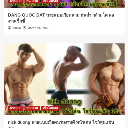
นายแบบ
หน้าแรก
เน็ตไอดอล
DANG QUOC DAT นายแบบเวียดนาม หุ่นล่ำ กล้ามโต ผล
งานเซ็กซี่
admin
March 24, 2026
นายแบบ
หน้าแรก
เน็ตไอดอล
nick duong นายแบบเวียดนามงานดี หน้าเด่น โชว์หุ่นแซ่บ