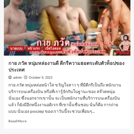
นายแบบ
หน้าแรก
เน็ตไอดอล
กาย ภวัต หนุ่มหล่องานดี ดีกรีความฮอตระดับตัวท็อปของ
ประเทศ
admin
October 9, 2023
กาย ภวัต หนุ่มหล่อหน้าใส ขวัญใจสาว ๆ ที่มีดีกรีเป็นถึง พนักงาน
บริการบนเครื่องบิน หรือที่เรารู้จักกันในฐานะของ สจ๊วตหนุ่ม
นั่นเอง ซึ่งนอกจากเขานั้น จะเป็นพนักงานที่บริการบนเครื่องบิน
แล้ว ก็ยังมีอีกหนึ่งงานอดิเรก ที่เขานั้นชื่นชอบ นั่นก็คือ การถ่าย
แบบ นั่นเอง poozep ของเราวันนี้จะชวนเพื่อนๆ...
Read
Read More
more
about