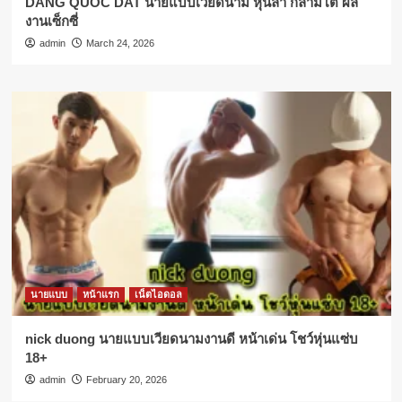
DANG QUOC DAT นายแบบเวียดนาม หุ่นล่ำ กล้ามโต ผล
งานเซ็กซี่
admin
March 24, 2026
นายแบบ
หน้าแรก
เน็ตไอดอล
nick duong นายแบบเวียดนามงานดี หน้าเด่น โชว์หุ่นแซ่บ
18+
admin
February 20, 2026