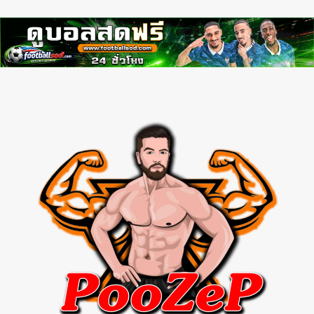
myhora
Skip
to
content