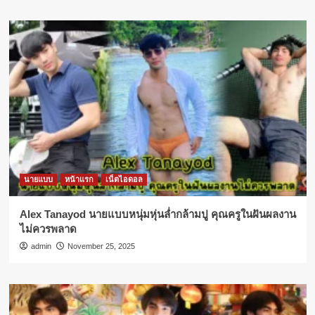
นายแบบ
หน้าแรก
เน็ตไอดอล
Alex Tanayod นายแบบหนุ่มหุ่นล่ำกล้ามปู คุณครูในฝันผลงาน
ไม่ควรพลาด
admin
November 25, 2025