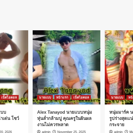
เน็ตไอดอล
นายแบบ
หน้าแรก
เน็ตไอดอล
นายแบบ
หน
แบบ
Alex Tanayod นายแบบหนุ่ม
หนุ่มมาร์ค 
าเด่น โชว์
หุ่นล่ำกล้ามปู คุณครูในฝันผล
รูปร่างสุดแ
งานไม่ควรพลาด
กระจาย
20, 2026
admin
November 25, 2025
admin
Ma