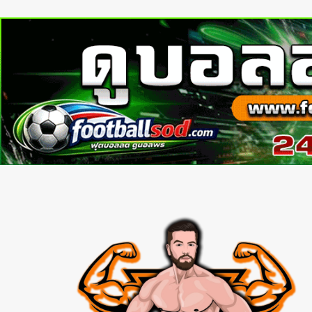
myhora
Skip
to
content