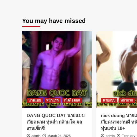
ตัว
ท็อป
ของ
ประเทศ
You may have missed
นายแบบ
หน้าแรก
เน็ตไอดอล
นายแบบ
หน้าแรก
DANG QUOC DAT นายแบบ
nick duong นาย
เวียดนาม หุ่นล่ำ กล้ามโต ผล
เวียดนามงานดี หน้
งานเซ็กซี่
หุ่นแซ่บ 18+
admin
March 24, 2026
admin
February 