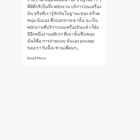
ที่มีดีกรีเป็นถึง พนักงาน บริการบนเครื่อง
บิน หรือที่เรารู้จักกันในฐานะของ สจ๊วต
หนุ่ม นั่นเอง ซึ่งนอกจากเขานั้น จะเป็น
พนักงานที่บริการบนเครื่องบินแล้ว ก็ยัง
มีอีกหนึ่งงานอดิเรก ที่เขานั้นชื่นชอบ
นั่นก็คือ การถ่ายแบบ นั่นเอง poozep
ของเราวันนี้จะชวนเพื่อนๆ...
Read
Read More
more
about
กาย
ภวัต
หนุ่ม
หล่อ
งาน
ดี
ดีกรี
ความ
ฮอต
ระ
ดับ