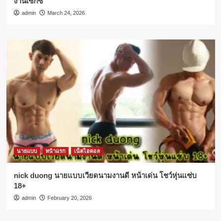
งานเซ็กซี่
admin
March 24, 2026
นายแบบ
หน้าแรก
เน็ตไอดอล
nick duong นายแบบเวียดนามงานดี หน้าเด่น โชว์หุ่นแซ่บ
18+
admin
February 20, 2026