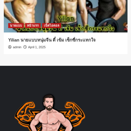
นายแบบ
หน้าแรก
เน็ตไอดอล
Yilian นายแบบหนุ่มจีน ตี๋ เข้ม เซ็กซี่กระแทกใจ
admin
April 1, 2025