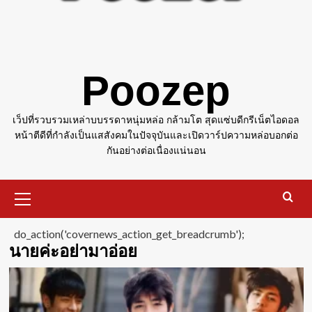
Poozep
เว็ปที่รวบรวมเหล่าบบรรดาหนุ่มหล่อ กล้ามโต สุดแซ่บดีกรีเน็ตไอดอล
หน้าตีดีที่กำลังเป็นแสสังคมในปัจจุบันและเปิดวาร์ปความหล่อบอกต่อ
กันอย่างต่อเนื่องแน่นอน
Primary
Menu
do_action('covernews_action_get_breadcrumb');
นายค่ะอย่ามาอ่อย