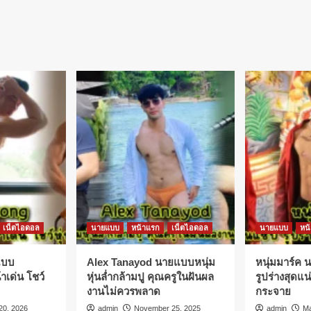
เน็ตไอดอล
นายแบบ
หน้าแรก
เน็ตไอดอล
นายแบบ
หน
แบบ
Alex Tanayod นายแบบหนุ่ม
หนุ่มมาร์ค 
าเด่น โชว์
หุ่นล่ำกล้ามปู คุณครูในฝันผล
รูปร่างสุดแ
งานไม่ควรพลาด
กระจาย
20, 2026
admin
November 25, 2025
admin
Ma