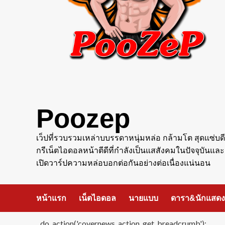
Poozep
เว็ปที่รวบรวมเหล่าบบรรดาหนุ่มหล่อ กล้ามโต สุดแซ่บดี
กรีเน็ตไอดอลหน้าตีดีที่กำลังเป็นแสสังคมในปัจจุบันและ
เปิดวาร์ปความหล่อบอกต่อกันอย่างต่อเนื่องแน่นอน
หน้าแรก
เน็ตไอดอล
นายแบบ
ดารา&นักแสดง
do_action('covernews_action_get_breadcrumb');