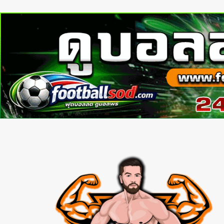
myhora
Skip
to
content