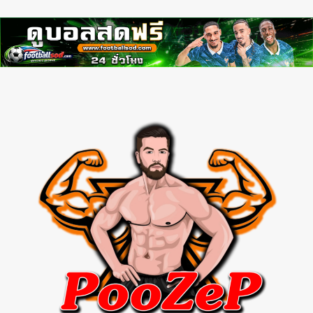
myhora
Skip
to
content