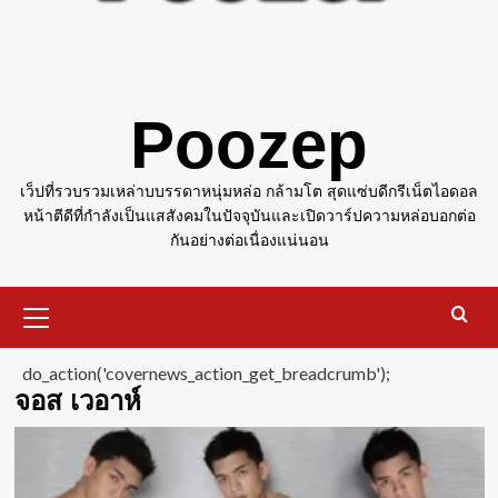
Poozep
เว็ปที่รวบรวมเหล่าบบรรดาหนุ่มหล่อ กล้ามโต สุดแซ่บดีกรีเน็ตไอดอล
หน้าตีดีที่กำลังเป็นแสสังคมในปัจจุบันและเปิดวาร์ปความหล่อบอกต่อ
กันอย่างต่อเนื่องแน่นอน
Primary
Menu
do_action('covernews_action_get_breadcrumb');
จอส เวอาห์