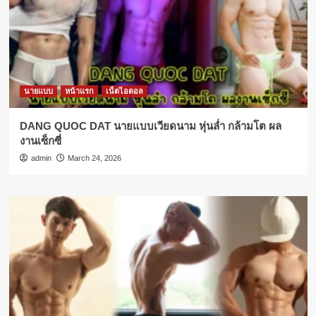
นายแบบ
หน้าแรก
เน็ตไอดอล
DANG QUOC DAT นายแบบเวียดนาม หุ่นล่ำ กล้ามโต ผล
งานเซ็กซี่
admin
March 24, 2026