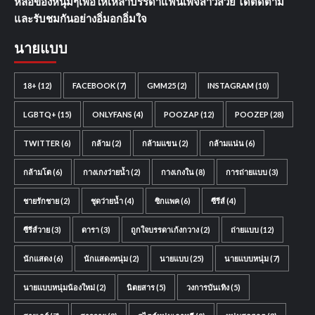
หล่อของหนุ่มๆเพื่อให้เหล่าบรรดาแฟนเพจสาวสวย ได้ติดตาม
และรับชมกันอย่างอิ่มอกอิ่มใจ
นายแบบ
18+
(12)
FACEBOOK
(7)
GMM25
(2)
INSTAGRAM
(10)
LGBTQ+
(15)
ONLYFANS
(4)
POOZAP
(12)
POOZEP
(28)
TWITTER
(6)
กล้าม
(2)
กล้ามแขน
(2)
กล้ามแน่น
(6)
กล้ามโต
(6)
กางเกงว่ายน้ำ
(2)
กางเกงใน
(8)
การถ่ายแบบ
(3)
ชายรักชาย
(2)
ชุดว่ายน้ำ
(4)
ซิกแพค
(6)
ซีรีส์
(4)
ซีรีส์วาย
(3)
ดารา
(3)
ถูกใจบรรดาเก้งกวาง
(2)
ถ่ายแบบ
(12)
นักแสดง
(6)
นักแสดงหนุ่ม
(2)
นายแบบ
(25)
นายแบบหนุ่ม
(7)
นายแบบหนุ่มน้องใหม่
(2)
นิตยสาร
(5)
วงการบันเทิง
(5)