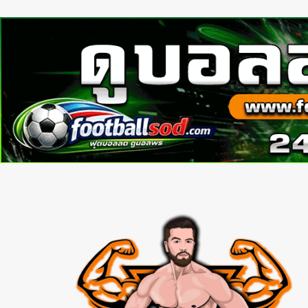
myhora
Skip
to
content