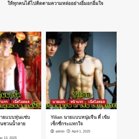
ให้ทุกคนได้ไปติดตามความหล่ออย่างอิ่มอกอิ่มใจ
้าแรก
เน็ตไอดอล
นายแบบ
หน้าแรก
เน็ตไอดอล
นายแบบหุ่นแซ่บ
Yilian นายแบบหนุ่มจีน ตี๋ เข้ม
น่นชวนน้ำลาย
เซ็กซี่กระแทกใจ
admin
April 1, 2025
y 13, 2025