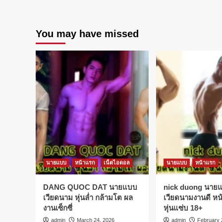
You may have missed
นายแบบ
หน้าแรก
เน็ตไอดอล
นายแบบ
หน้าแรก
DANG QUOC DAT นายแบบ
nick duong นาย
เวียดนาม หุ่นล่ำ กล้ามโต ผล
เวียดนามงานดี หน้
งานเซ็กซี่
หุ่นแซ่บ 18+
admin
March 24, 2026
admin
February 