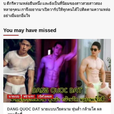
บ ดีกรีความหล่อยืนหนึ่ง และยังเป็นที่นิยมของสาวสวยสาวสอง
หลายๆคน เราจึงอยากมาเปิดวาร์ปให้ทุกคนได้ไปติดตามความหล่อ
อย่างอิ่มอกอิ่มใจ
You may have missed
นายแบบ
หน้าแรก
เน็ตไอดอล
DANG QUOC DAT นายแบบเวียดนาม หุ่นล่ำ กล้ามโต ผล