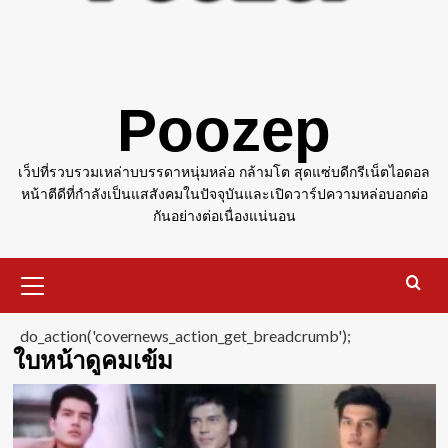
Poozep
เว็ปที่รวบรวมเหล่าบบรรดาหนุ่มหล่อ กล้ามโต สุดแซ่บดีกรีเน็ตไอดอล
หน้าตีดีที่กำลังเป็นแสสังคมในปัจจุบันและเปิดวาร์ปความหล่อบอกต่อ
กันอย่างต่อเนื่องแน่นอน
Primary
Menu
do_action('covernews_action_get_breadcrumb');
ใบหน้าดูคมเข้ม