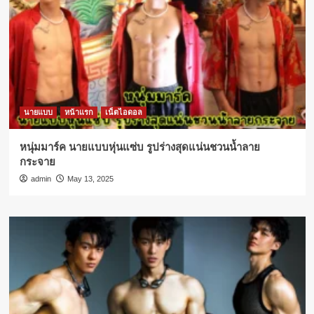
นายแบบ
หน้าแรก
เน็ตไอดอล
หนุ่มมาร์ค นายแบบหุ่นแซ่บ รูปร่างสุดแน่นชวนน้ำลาย
กระจาย
admin
May 13, 2025