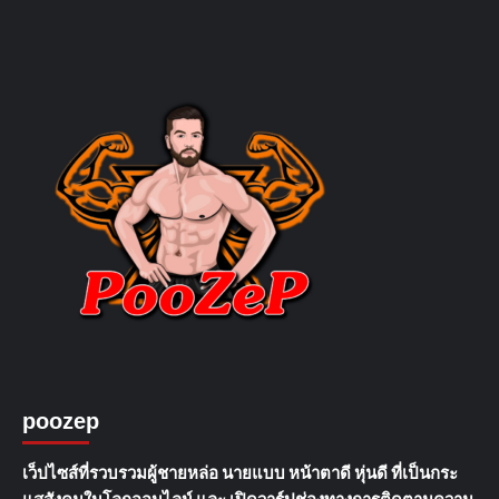
poozep
เว็ปไซส์ที่รวบรวมผู้ชายหล่อ นายแบบ หน้าตาดี หุ่นดี ที่เป็นกระ