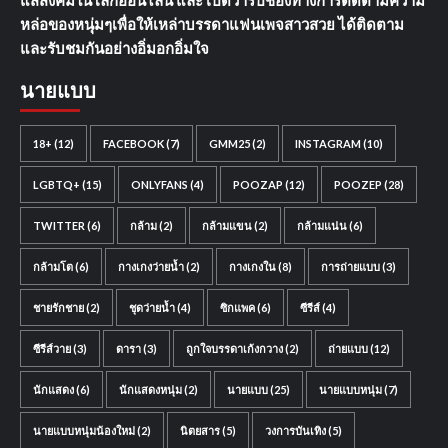
แสสังคมในโลกออนไลน์ และ เปิดวาร์ปช่องทางการติดตามความ
หล่อของหนุ่มๆเพื่อให้เหล่าบรรดาแฟนเพจสาวสวย ได้ติดตาม
และรับชมกันอย่างอิ่มอกอิ่มใจ
นายแบบ
18+
(12)
FACEBOOK
(7)
GMM25
(2)
INSTAGRAM
(10)
LGBTQ+
(15)
ONLYFANS
(4)
POOZAP
(12)
POOZEP
(28)
TWITTER
(6)
กล้าม
(2)
กล้ามแขน
(2)
กล้ามแน่น
(6)
กล้ามโต
(6)
กางเกงว่ายน้ำ
(2)
กางเกงใน
(8)
การถ่ายแบบ
(3)
ชายรักชาย
(2)
ชุดว่ายน้ำ
(4)
ซิกแพค
(6)
ซีรีส์
(4)
ซีรีส์วาย
(3)
ดารา
(3)
ถูกใจบรรดาเก้งกวาง
(2)
ถ่ายแบบ
(12)
นักแสดง
(6)
นักแสดงหนุ่ม
(2)
นายแบบ
(25)
นายแบบหนุ่ม
(7)
นายแบบหนุ่มน้องใหม่
(2)
นิตยสาร
(5)
วงการบันเทิง
(5)