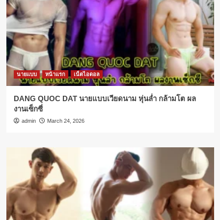
นายแบบ
หน้าแรก
เน็ตไอดอล
DANG QUOC DAT นายแบบเวียดนาม หุ่นล่ำ กล้ามโต ผล
งานเซ็กซี่
admin
March 24, 2026