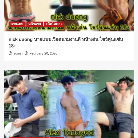
นายแบบ
หน้าแรก
เน็ตไอดอล
nick duong นายแบบเวียดนามงานดี หน้าเด่น โชว์หุ่นแซ่บ
18+
admin
February 20, 2026