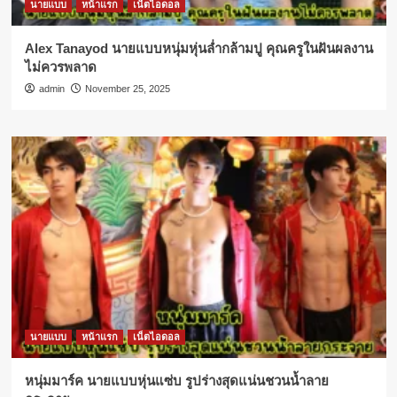
นายแบบ
หน้าแรก
เน็ตไอดอล
Alex Tanayod นายแบบหนุ่มหุ่นล่ำกล้ามปู คุณครูในฝันผลงาน
ไม่ควรพลาด
admin
November 25, 2025
นายแบบ
หน้าแรก
เน็ตไอดอล
หนุ่มมาร์ค นายแบบหุ่นแซ่บ รูปร่างสุดแน่นชวนน้ำลาย