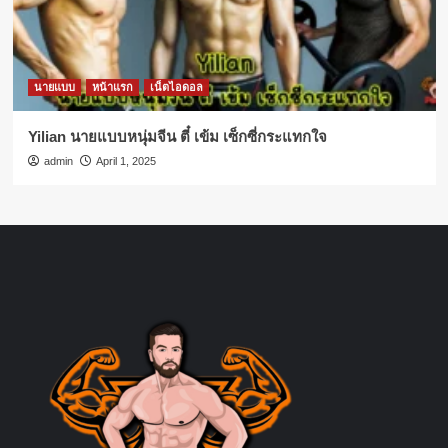
นายแบบ
หน้าแรก
เน็ตไอดอล
Yilian นายแบบหนุ่มจีน ตี๋ เข้ม เซ็กซี่กระแทกใจ
admin
April 1, 2025