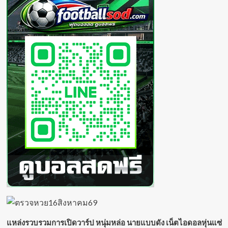
แหล่งรวบรวมการเปิดวาร์ป หนุ่มหล่อ นายแบบดัง เน็ตไอดอลหุ่นแซ่