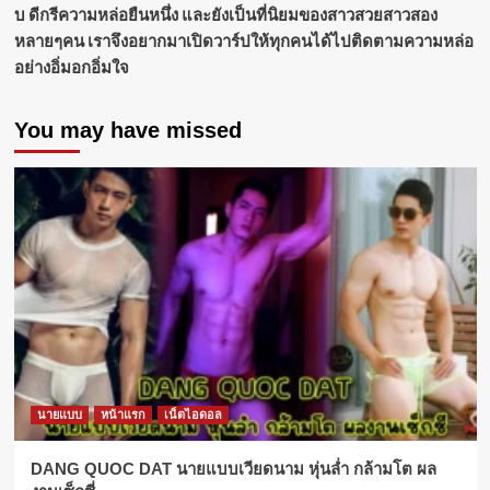
บ ดีกรีความหล่อยืนหนึ่ง และยังเป็นที่นิยมของสาวสวยสาวสอง
หลายๆคน เราจึงอยากมาเปิดวาร์ปให้ทุกคนได้ไปติดตามความหล่อ
อย่างอิ่มอกอิ่มใจ
You may have missed
นายแบบ
หน้าแรก
เน็ตไอดอล
DANG QUOC DAT นายแบบเวียดนาม หุ่นล่ำ กล้ามโต ผล