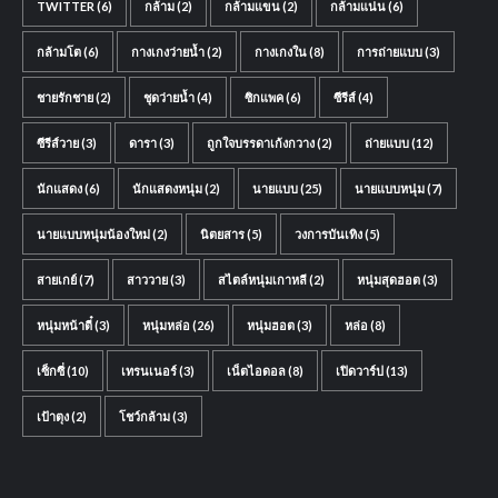
TWITTER
(6)
กล้าม
(2)
กล้ามแขน
(2)
กล้ามแน่น
(6)
กล้ามโต
(6)
กางเกงว่ายน้ำ
(2)
กางเกงใน
(8)
การถ่ายแบบ
(3)
ชายรักชาย
(2)
ชุดว่ายน้ำ
(4)
ซิกแพค
(6)
ซีรีส์
(4)
ซีรีส์วาย
(3)
ดารา
(3)
ถูกใจบรรดาเก้งกวาง
(2)
ถ่ายแบบ
(12)
นักแสดง
(6)
นักแสดงหนุ่ม
(2)
นายแบบ
(25)
นายแบบหนุ่ม
(7)
นายแบบหนุ่มน้องใหม่
(2)
นิตยสาร
(5)
วงการบันเทิง
(5)
สายเกย์
(7)
สาววาย
(3)
สไตล์หนุ่มเกาหลี
(2)
หนุ่มสุดฮอต
(3)
หนุ่มหน้าตี๋
(3)
หนุ่มหล่อ
(26)
หนุ่มฮอต
(3)
หล่อ
(8)
เซ็กซี่
(10)
เทรนเนอร์
(3)
เน็ตไอดอล
(8)
เปิดวาร์ป
(13)
เป้าตุง
(2)
โชว์กล้าม
(3)