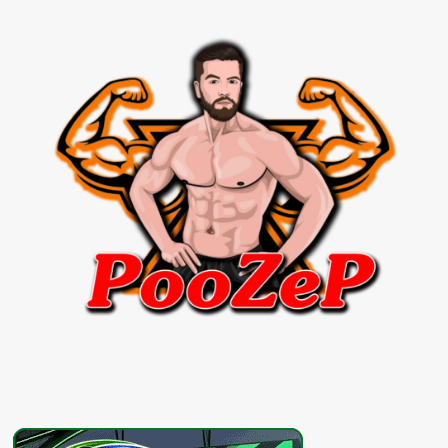
สุรศักดิ์
ดีกรี
Mister
International
Thailand
2022
หล่อ
เท่
คม
ได้ใจ