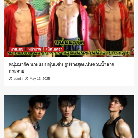
นายแบบ
หน้าแรก
เน็ตไอดอล
หนุ่มมาร์ค นายแบบหุ่นแซ่บ รูปร่างสุดแน่นชวนน้ำลาย
กระจาย
admin
May 13, 2025