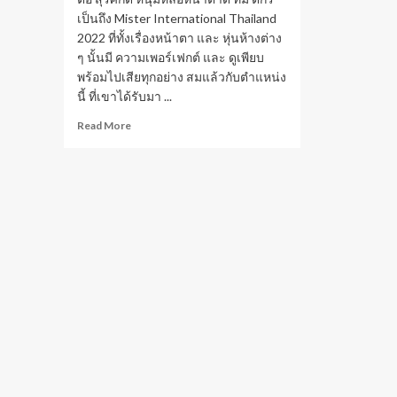
เป็นถึง Mister International Thailand
2022 ที่ทั้งเรื่องหน้าตา และ หุ่นห้างต่าง
ๆ นั้นมี ความเพอร์เฟกต์ และ ดูเพียบ
พร้อมไปเสียทุกอย่าง สมแล้วกับตำแหน่ง
นี้ ที่เขาได้รับมา ...
Read
Read More
more
about
ต่อ
สุรศักดิ์
ดีกรี
Mister
International
Thailand
2022
หล่อ
เท่
คม
ได้ใจ