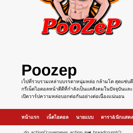
Poozep
เว็ปที่รวบรวมเหล่าบบรรดาหนุ่มหล่อ กล้ามโต สุดแซ่บดี
กรีเน็ตไอดอลหน้าตีดีที่กำลังเป็นแสสังคมในปัจจุบันและ
เปิดวาร์ปความหล่อบอกต่อกันอย่างต่อเนื่องแน่นอน
หน้าแรก
เน็ตไอดอล
นายแบบ
ดารา&นักแสดง
do_action('covernews_action_get_breadcrumb');