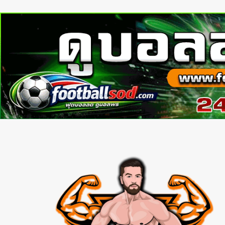
myhora
Skip
to
content